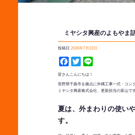
ミヤシタ興産のよもやま話
投稿日
2026年7月22日
Facebook
Twitter
Line
皆さんこんにちは！
長野県千曲市を拠点に外構工事一式・コン
ミヤシタ興産株式会社、更新担当の富山で
夏は、外まわりの使い
す。