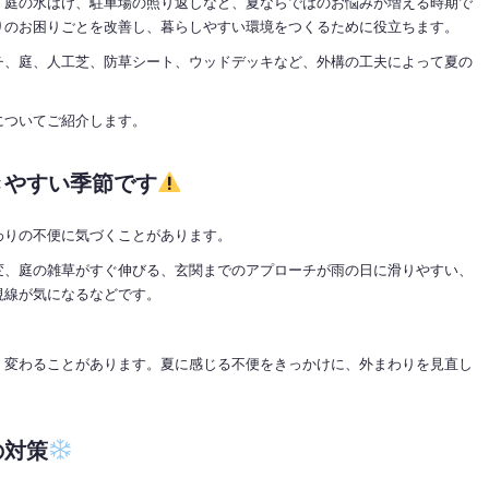
、庭の水はけ、駐車場の照り返しなど、夏ならではのお悩みが増える時期で
りのお困りごとを改善し、暮らしやすい環境をつくるために役立ちます。
チ、庭、人工芝、防草シート、ウッドデッキなど、外構の工夫によって夏の
についてご紹介します。
きやすい季節です
わりの不便に気づくことがあります。
変、庭の雑草がすぐ伸びる、玄関までのアプローチが雨の日に滑りやすい、
視線が気になるなどです。
く変わることがあります。夏に感じる不便をきっかけに、外まわりを見直し
の対策