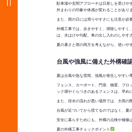
駐車場や玄関アプローチは日差しを受けや
外まわりの印象や体感が変わることがあり
また、雨の日には滑りやすさにも注意が必
外構工事では、歩きやすく、掃除しやすく
は、水はけや勾配、車の出し入れのしやす
夏の暑さと雨の両方を考えながら、使いや
台風や強風に備えた外構確
夏は台風や急な雷雨、強風が発生しやすい
フェンス、カーポート、門扉、物置、ブロ
ック塀やぐらつきのあるフェンスは、早め
また、排水の流れが悪い場所では、大雨の
台風が近づいてから慌てるのではなく、夏
安全に暮らすためにも、外構の点検や補修
夏の外構工事チェックポイント