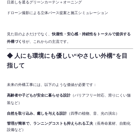
日差しを遮るグリーンカーテン＋オーニング
ドローン撮影による立体パース提案と施工シミュレーション
見た目のよさだけでなく、
快適性・安心感・持続性をトータルで提供する
外構づくり
が、これからの主流です。
◆ 人にも環境にも優しい“やさしい外構”を目
指して
未来の外構工事には、以下のような価値が必要です：
高齢者や子どもが安全に暮らせる設計
（バリアフリー対応、滑りにくい舗
装など）
自然を取り込み、癒しを与える設計
（四季の植物、音、光の演出）
管理が簡単で、ランニングコストも抑えられる工夫
（長寿命素材、自動化
設備など）