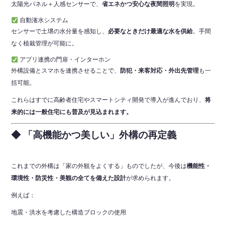
太陽光パネル＋人感センサーで、
省エネかつ安心な夜間照明
を実現。
自動潅水システム
センサーで土壌の水分量を感知し、
必要なときだけ最適な水を供給
。手間
なく植栽管理が可能に。
アプリ連携の門扉・インターホン
外構設備とスマホを連携させることで、
防犯・来客対応・外出先管理
も一
括可能。
これらはすでに高齢者住宅やスマートシティ開発で導入が進んでおり、
将
来的には一般住宅にも普及が見込まれます。
◆ 「高機能かつ美しい」外構の再定義
これまでの外構は「家の外観をよくする」ものでしたが、今後は
機能性・
環境性・防災性・美観の全てを備えた設計
が求められます。
例えば：
地震・洪水を考慮した構造ブロックの使用