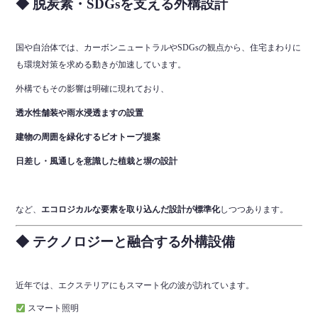
◆ 脱炭素・SDGsを支える外構設計
国や自治体では、カーボンニュートラルやSDGsの観点から、住宅まわりに
も環境対策を求める動きが加速しています。
外構でもその影響は明確に現れており、
透水性舗装や雨水浸透ますの設置
建物の周囲を緑化するビオトープ提案
日差し・風通しを意識した植栽と塀の設計
など、
エコロジカルな要素を取り込んだ設計が標準化
しつつあります。
◆ テクノロジーと融合する外構設備
近年では、エクステリアにもスマート化の波が訪れています。
スマート照明