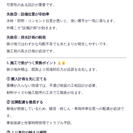
可変性のある設計が重要です。
失敗③：設備位置が非効率
水栓・照明・コンセント位置が悪いと、使い勝手が一気に落ちます。
外構こそ“設備計画”が効きます。
失敗④：排水計画の軽視
狭小地ではわずかな勾配不良でも水たまりが発生しやすいです。
施工前の高さ計画が必須です。
5. 施工で差がつく実務ポイント
狭小地外構は、図面より現場対応力が品質を左右します。
① 搬入計画を先に立てる
重機が入らない現場では、手運び前提の工程設計が必要。
材料サイズや施工順序の工夫で工期差が出ます。
② 近隣配慮を徹底する
敷地が密接しているため、騒音・粉じん・車両停車位置への配慮が必須で
す。
事前挨拶と作業時間管理でトラブル予防。
③ ミリ単位の納まり確認