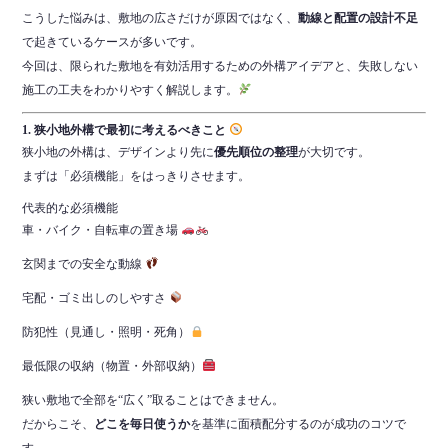
こうした悩みは、敷地の広さだけが原因ではなく、
動線と配置の設計不足
で起きているケースが多いです。
今回は、限られた敷地を有効活用するための外構アイデアと、失敗しない
施工の工夫をわかりやすく解説します。
1. 狭小地外構で最初に考えるべきこと
狭小地の外構は、デザインより先に
優先順位の整理
が大切です。
まずは「必須機能」をはっきりさせます。
代表的な必須機能
車・バイク・自転車の置き場
玄関までの安全な動線
宅配・ゴミ出しのしやすさ
防犯性（見通し・照明・死角）
最低限の収納（物置・外部収納）
狭い敷地で全部を“広く”取ることはできません。
だからこそ、
どこを毎日使うか
を基準に面積配分するのが成功のコツで
す。