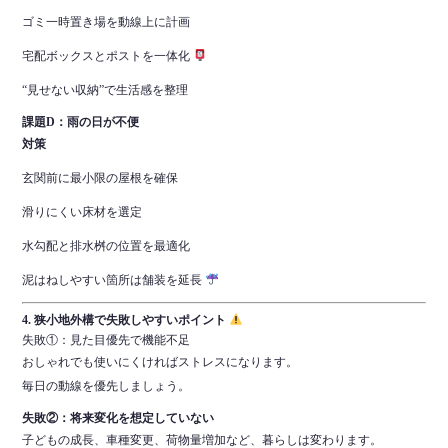
ゴミ一時置き場を動線上に計画
宅配ボックスとポストを一体化
“見せない収納”で生活感を整理
課題D：雨の日が不便
対策
玄関前に最小限の屋根を確保
滑りにくい床材を選定
水勾配と排水桝の位置を最適化
泥はねしやすい箇所は舗装を延長
4. 狭小地外構で失敗しやすいポイント
失敗①：見た目優先で機能不足
おしゃれでも使いにくければストレスになります。
毎日の動線を優先しましょう。
失敗②：将来変化を想定していない
子どもの成長、車種変更、荷物量増加など、暮らしは変わります。