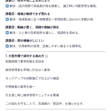
課題①：排水不良による水たまり
解決：設計段階で高低差計画を精査し、施工時に勾配管理を徹底。
課題②：植栽が維持できず荒れる
解決：地域気候に合う樹種選定＋管理頻度に合わせた本数計画。
課題③：動線が悪く、混雑や接触が発生
解決：人と車の交差箇所を減らし、視認性を高める。
課題④：部分補修がしにくい
解決：汎用材料の採用、交換しやすい納まりを標準化。
7. 大型外構で成功する進め方
初期段階で要求性能を言語化
維持管理者を早期に打合せへ参加
モックアップや試験施工で仕上がり確認
中間検査の基準を統一
引き渡し時に維持管理マニュアルを整備
この流れを守ることで、完成後の「想定外」を減らせます。