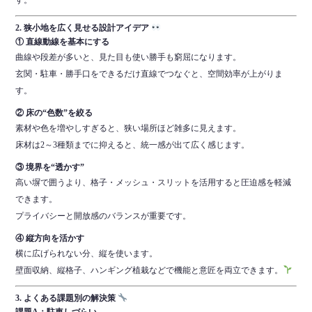
2. 狭小地を広く見せる設計アイデア
① 直線動線を基本にする
曲線や段差が多いと、見た目も使い勝手も窮屈になります。
玄関・駐車・勝手口をできるだけ直線でつなぐと、空間効率が上がりま
す。
② 床の“色数”を絞る
素材や色を増やしすぎると、狭い場所ほど雑多に見えます。
床材は2～3種類までに抑えると、統一感が出て広く感じます。
③ 境界を“透かす”
高い塀で囲うより、格子・メッシュ・スリットを活用すると圧迫感を軽減
できます。
プライバシーと開放感のバランスが重要です。
④ 縦方向を活かす
横に広げられない分、縦を使います。
壁面収納、縦格子、ハンギング植栽などで機能と意匠を両立できます。
3. よくある課題別の解決策
課題A：駐車しづらい