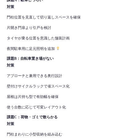
対策
門柱位置を見直して切り返しスペースを確保
片開き門扉より引戸を検討
タイヤが乗る位置を意識した舗装計画
夜間駐車用に足元照明を追加
課題B：自転車置き場がない
対策
アプローチと兼用できる奥行設計
壁付けサイクルラックで省スペース化
屋根は片持ち型で有効幅を確保
使う台数に応じて可変レイアウト化
課題C：荷物・ゴミで散らかる
対策
門柱まわりに小型収納を組み込む