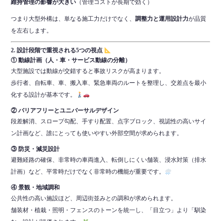
維持管理の影響が大きい
（管理コストが長期で効く）
つまり大型外構は、単なる施工力だけでなく、
調整力と運用設計力
が品質
を左右します。
2. 設計段階で重視される5つの視点
① 動線計画（人・車・サービス動線の分離）
大型施設では動線が交錯すると事故リスクが高まります。
歩行者、自転車、車、搬入車、緊急車両のルートを整理し、交差点を最小
化する設計が基本です。
② バリアフリーとユニバーサルデザイン
段差解消、スロープ勾配、手すり配置、点字ブロック、視認性の高いサイ
ン計画など、誰にとっても使いやすい外部空間が求められます。
③ 防災・減災設計
避難経路の確保、非常時の車両進入、転倒しにくい舗装、浸水対策（排水
計画）など、平常時だけでなく非常時の機能が重要です。
④ 景観・地域調和
公共性の高い施設ほど、周辺街並みとの調和が求められます。
舗装材・植栽・照明・フェンスのトーンを統一し、「目立つ」より「馴染