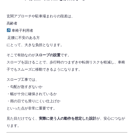
玄関アプローチや駐車場まわりの段差は、
‍高齢者
車椅子利用者
‍ 足腰に不安のある方
にとって、大きな負担となります。
そこで有効なのが
スロープの設置
です。
スロープを設けることで、歩行時のつまずきや転倒リスクを軽減し、車椅
子でもスムーズに移動できるようになります。
スロープ工事では、
・勾配が急すぎないか
・幅が十分に確保されているか
・雨の日でも滑りにくい仕上げか
といった点が非常に重要です。
見た目だけでなく、
実際に使う人の動作を想定した設計
が、安心につなが
ります。