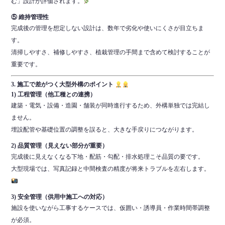
む」設計が評価されます。
⑤ 維持管理性
完成後の管理を想定しない設計は、数年で劣化や使いにくさが目立ちま
す。
清掃しやすさ、補修しやすさ、植栽管理の手間まで含めて検討することが
重要です。
3. 施工で差がつく大型外構のポイント
1) 工程管理（他工種との連携）
建築・電気・設備・造園・舗装が同時進行するため、外構単独では完結し
ません。
埋設配管や基礎位置の調整を誤ると、大きな手戻りにつながります。
2) 品質管理（見えない部分が重要）
完成後に見えなくなる下地・配筋・勾配・排水処理こそ品質の要です。
大型現場では、写真記録と中間検査の精度が将来トラブルを左右します。
3) 安全管理（供用中施工への対応）
施設を使いながら工事するケースでは、仮囲い・誘導員・作業時間帯調整
が必須。