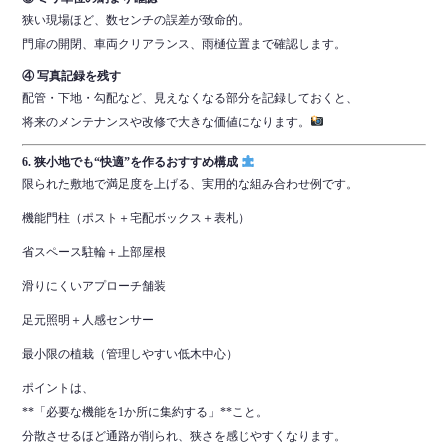
狭い現場ほど、数センチの誤差が致命的。
門扉の開閉、車両クリアランス、雨樋位置まで確認します。
④ 写真記録を残す
配管・下地・勾配など、見えなくなる部分を記録しておくと、
将来のメンテナンスや改修で大きな価値になります。
6. 狭小地でも“快適”を作るおすすめ構成
限られた敷地で満足度を上げる、実用的な組み合わせ例です。
機能門柱（ポスト＋宅配ボックス＋表札）
省スペース駐輪＋上部屋根
滑りにくいアプローチ舗装
足元照明＋人感センサー
最小限の植栽（管理しやすい低木中心）
ポイントは、
**「必要な機能を1か所に集約する」**こと。
分散させるほど通路が削られ、狭さを感じやすくなります。