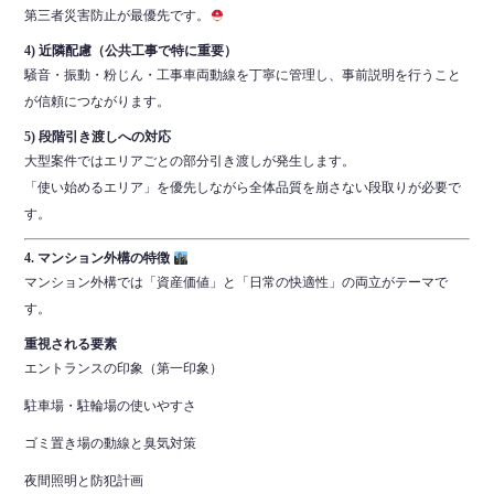
第三者災害防止が最優先です。
4) 近隣配慮（公共工事で特に重要）
騒音・振動・粉じん・工事車両動線を丁寧に管理し、事前説明を行うこと
が信頼につながります。
5) 段階引き渡しへの対応
大型案件ではエリアごとの部分引き渡しが発生します。
「使い始めるエリア」を優先しながら全体品質を崩さない段取りが必要で
す。
4. マンション外構の特徴
マンション外構では「資産価値」と「日常の快適性」の両立がテーマで
す。
重視される要素
エントランスの印象（第一印象）
駐車場・駐輪場の使いやすさ
ゴミ置き場の動線と臭気対策
夜間照明と防犯計画