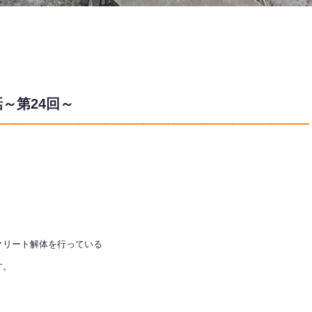
～第24回～
クリート解体を行っている
す。