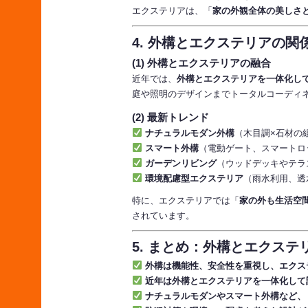
エクステリアは、「
家の外観全体の美しさ
4. 外構とエクステリアの関
(1) 外構とエクステリアの融合
近年では、
外構とエクステリアを一体化し
庭や照明のデザインまでトータルコーディ
(2) 最新トレンド
ナチュラルモダン外構
（木目調×石材の
スマート外構
（電動ゲート、スマートロ
ガーデンリビング
（ウッドデッキやテラ
環境配慮型エクステリア
（雨水利用、透
特に、エクステリアでは「
家の外も生活空
されています。
5. まとめ：外構とエクス
外構は機能性、安全性を重視し、エクス
近年は外構とエクステリアを一体化して
ナチュラルモダンやスマート外構など、