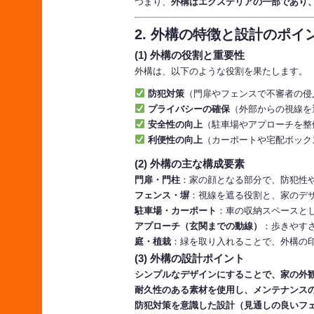
つまり、
外構はエクステリアの一部であり
2. 外構の特徴と設計のポイ
(1) 外構の役割と重要性
外構は、以下のような役割を果たします。
防犯対策
（門扉やフェンスで不審者の侵
プライバシーの確保
（外部からの視線を
安全性の向上
（駐車場やアプローチを整
利便性の向上
（カーポートや宅配ボック
(2) 外構の主な構成要素
門扉・門柱
：家の顔となる部分で、防犯性
フェンス・塀
：視線を遮る役割と、家のデ
駐車場・カーポート
：車の収納スペースと
アプローチ（玄関までの動線）
：歩きやす
庭・植栽
：緑を取り入れることで、外構の
(3) 外構の設計ポイント
シンプルなデザインにすることで、家の外
耐久性のある素材を使用し、メンテナンス
防犯対策を意識した設計（見通しの良いフ