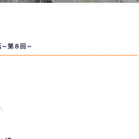
話～第８回～
す。