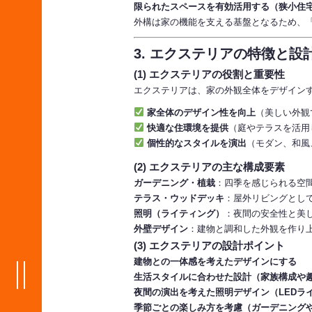
限られたスペースを有効活用する（狭小住
外構は家の機能を支える基盤となるため、
3. エクステリアの特徴と設
(1) エクステリアの役割と重要性
エクステリアは、家の外観全体をデザイン
家全体のデザイン性を向上
（美しい外観
快適な住環境を提供
（庭やテラスを活用
個性的なスタイルを演出
（モダン、和風
(2) エクステリアの主な構成要素
ガーデニング・植栽
：四季を感じられる空
テラス・ウッドデッキ
：屋外リビングとし
照明（ライティング）
：夜間の安全性と美
外壁デザイン
：建物と調和した外観を作り
(3) エクステリアの設計ポイント
建物との一体感を考えたデザインにする
生活スタイルに合わせた設計（家族構成や
夜間の演出を考えた照明デザイン（LEDラ
季節ごとの楽しみ方を考慮（ガーデニング