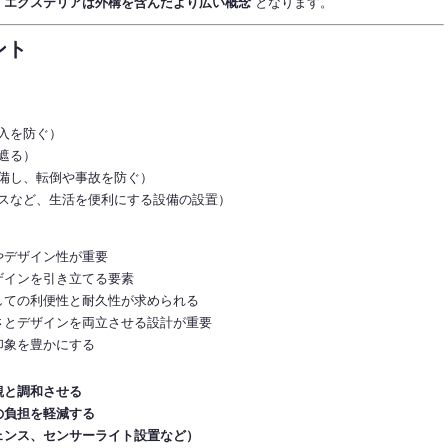
、エクステリアは外構を含んだより広い概念
となります。
ント
入を防ぐ）
遮る）
備し、転倒や事故を防ぐ）
スなど、生活を便利にする設備の設置）
やデザイン性が重要
ザインを引き立てる要素
しての利便性と耐久性が求められる
さとデザインを両立させる設計が重要
印象を豊かにする
観と調和させる
の負担を軽減する
ェンス、センサーライト設置など）